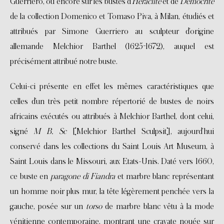
Guerriero, ou encore sur les bustes d’
Héraclite
et de
Démocrite
de la collection Domenico et Tomaso Piva, à Milan, étudiés et
attribués par Simone Guerriero au sculpteur d’origine
allemande Melchior Barthel (1625-1672), auquel est
précisément attribué notre buste.
Celui-ci présente en effet les mêmes caractéristiques que
celles d’un très petit nombre répertorié de bustes de noirs
africains exécutés ou attribués à Melchior Barthel, dont celui,
signé
M B. Sc
[Melchior Barthel Sculpsit], aujourd’hui
conservé dans les collections du Saint Louis Art Museum, à
Saint Louis dans le Missouri, aux Etats-Unis. Daté vers 1660,
ce buste en
paragone di Fiandra
et marbre blanc représentant
un homme noir plus mur, la tête légèrement penchée vers la
gauche, posée sur un
torso
de marbre blanc vêtu à la mode
vénitienne contemporaine, montrant une cravate nouée sur