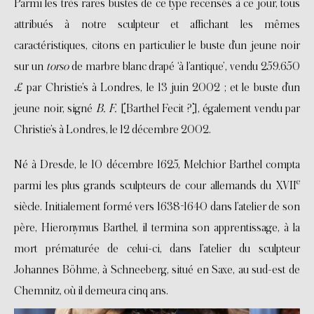
Parmi les très rares bustes de ce type recensés à ce jour, tous
attribués à notre sculpteur et affichant les mêmes
caractéristiques, citons en particulier le buste d’un jeune noir
sur un
torso
de marbre blanc drapé ‘à l’antique’, vendu 259.650
£ par Christie’s à Londres, le 13 juin 2002 ; et le buste d’un
jeune noir, signé
B. F.
[Barthel Fecit ?], également vendu par
Christie’s à Londres, le 12 décembre 2002.
Né à Dresde, le 10 décembre 1625, Melchior Barthel compta
e
parmi les plus grands sculpteurs de cour allemands du XVII
siècle. Initialement formé vers 1638-1640 dans l’atelier de son
père, Hieronymus Barthel, il termina son apprentissage, à la
mort prématurée de celui-ci, dans l’atelier du sculpteur
Johannes Böhme, à Schneeberg, situé en Saxe, au sud-est de
Chemnitz, où il demeura cinq ans.