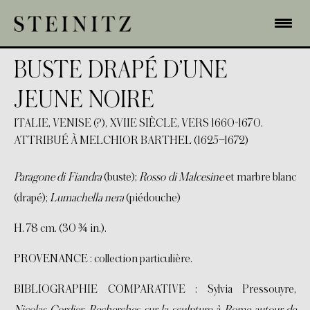
BUSTE DRAPÉ D’UNE
JEUNE NOIRE
ITALIE, VENISE (?), XVIIE SIÈCLE, VERS 1660-1670.
ATTRIBUÉ À MELCHIOR BARTHEL (1625–1672)
Paragone di Fiandra
(buste);
Rosso di Malcesine
et marbre blanc
(drapé);
Lumachella nera
(piédouche)
H. 78 cm. (30 ¾ in.).
PROVENANCE : collection particulière.
BIBLIOGRAPHIE COMPARATIVE : Sylvia Pressouyre,