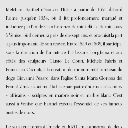
Melchior Barthel découvrit l’Italie à partir de 1651, d’abord
Rome, jusqu’en 1654, où il fut profondément marqué et
influencé par l’art de Gian Lorenzo Bernini, dit Le Bernin, puis
à Venise, où il demeura près de dix-sept ans, et produisit la part
la plus importante de son œuvre. Entre 1659 et 1669, il participa,
sous la direction de l’architecte Baldassare Longhena et aux
côtés des sculpteurs Giusto Le Court, Michele Fabris et
Francesco Cavrioli, à la création du monumental tombeau du
doge Giovanni Pesaro, dans l’église Santa Maria Gloriosa dei
Frari, à Venise, soutenu à la base par quatre énormes atlas noirs
« africains », sculptés en marbre noir et marbre blanc. C’est
aussi à Venise que Barthel exécuta l’essentiel de ses fameux
bustes de noirs.
Le sculpteur rentra à Dresde en 1670, en compagnie de deux