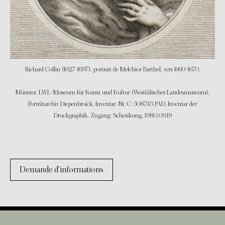
Richard Collin (1627-1697), portrait de Melchior Barthel, vers 1660-1670.
Münster, LWL-Museum für Kunst und Kultur (Westfälisches Landesmuseum),
Porträtarchiv Diepenbroick, Inventar-Nr. C-508743 PAD, Inventar der
Druckgraphik, Zugang: Schenkung, 1980.09.19
Demande d'informations