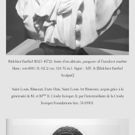
Melchior Barthel (1625–1672), buste d’un africain,
paragone di Fiandra
et marbre
blanc, vers 1660. H. 62.2 cm. (24 ½ in.). Signé :
MB. Sc
[Melchior Barthel
Sculpsit]
Saint Louis, Missouri, Etats-Unis, Saint Louis Art Museum, acquis grâce à la
me
générosité de M. et M
R. Crosby Kemper Jr. par l’intermédiaire de la Crosby
Kemper Foundations (inv. 54:1990).