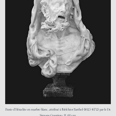
Buste d’Héraclite en marbre blanc, attribué à Melchior Barthel (1625-1672) par le Dr.
Simone Guerriero. H. 60 cm.