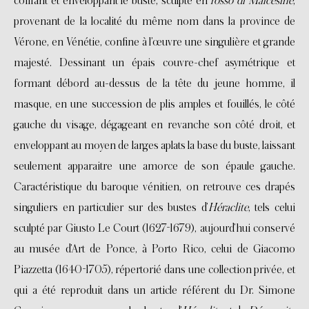
coiffant et enveloppant le buste, sculpté en
rosso di Malcesine
,
provenant de la localité du même nom dans la province de
Vérone, en Vénétie, confine à l’œuvre une singulière et grande
majesté. Dessinant un épais couvre-chef asymétrique et
formant débord au-dessus de la tête du jeune homme, il
masque, en une succession de plis amples et fouillés, le côté
gauche du visage, dégageant en revanche son côté droit, et
enveloppant au moyen de larges aplats la base du buste, laissant
seulement apparaitre une amorce de son épaule gauche.
Caractéristique du baroque vénitien, on retrouve ces drapés
singuliers en particulier sur des bustes d’
Héraclite
, tels celui
sculpté par Giusto Le Court (1627-1679), aujourd’hui conservé
au musée d’Art de Ponce, à Porto Rico, celui de Giacomo
Piazzetta (1640-1705), répertorié dans une collection privée, et
qui a été reproduit dans un article référent du Dr. Simone