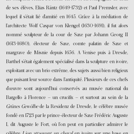
de ses élèves, Elias Räntz (1649-1732) et Paul Premsler, avec
lequel il s’était lié d’amitié en 1645. Grâce à la médiation de
l’architecte Wolf Caspar von Klengel (1630-1691), il fut alors
nommé sculpteur de la cour de Saxe par Johann Georg II
(1613-1680), électeur de Saxe, comte palatin de Saxe et
margrave de Misnie depuis 1656. A Venise puis à Dresde,
Barthel s’était également spécialisé dans la sculpture en ivoire,
exploitant avec un brio extrême, des sujets aussi bien religieux
que puisant leur source dans l’antiquité. Plusieurs de ces chefs
d’œuvre sont aujourd’hui conservés au musée national du
Bargello à Florence – un crucifix – et surtout au sein de la
Grünes Gewölbe
de la Residenz de Dresde, le célèbre musée
fondé en 1723 par le prince-électeur de Saxe Frédéric Auguste
I, dit Auguste le Fort, où l’on peut en particulier admirer le
célèbre
Lion attaquant un cheval
en ivoire sur une base en