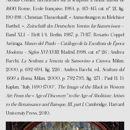
Nicolas Cordier. Recherches sur la sculpture à Rome autour de
1600
, Rome, Ecole française, 1984, p. 413-415, cat. n° 21, fig.
190-198 ; Christian Theuerkauff, « Anmerkungen zu Melchior
Barthel. »,
Zeitschrift des Deutschen Vereins fur Kunstwissen
–
Band XLI – Heft 1/4, Berlin, 1987, p. 71-117; Rosario Coppel
Aréizaga,
Museo del Prado – Catálogo de la Escultura de Época
Moderna – Siglos XVI-XVIII
, Madrid, 1998, cat. n° 26 ; Andrea
Bacchi,
La Scultura a Venezia da Sansovino a Canova
, Milan,
2000, p. 692-694, fig. 226 ; Andrea Bacchi, ed.,
Scultura del
‘600 a Roma
, Milan, 2000, p. 792-793, fig. 271 ; Paul H. D.
Kaplan, “Italy, 1490-1700”,
The Image of the Black in Western
Art: From the « Age of Discovery” to the Age of Abolition: Artists
to the Renaissance and Baroque, III, part I
, Cambridge, Harvard
University Press, 2010.