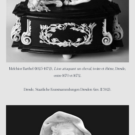
Melchior Barthel (1625-1672),
Lion attaquant un cheval
, ivoire et ébène, Dresde,
entre 1670 et 1672.
Dresde, Staatliche Kunstsammlungen Dresden (inv. II 342).