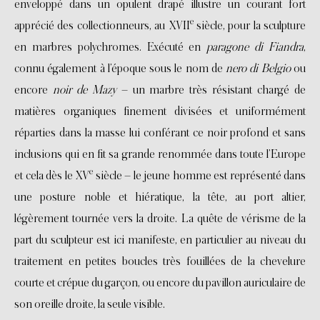
enveloppé dans un opulent drapé illustre un courant fort
e
apprécié des collectionneurs, au XVII
siècle, pour la sculpture
en marbres polychromes. Exécuté en
paragone di Fiandra
,
connu également à l’époque sous le nom de
nero di Belgio
ou
encore
noir de Mazy
– un marbre très résistant chargé de
matières organiques finement divisées et uniformément
réparties dans la masse lui conférant ce noir profond et sans
inclusions qui en fit sa grande renommée dans toute l’Europe
e
et cela dès le XV
siècle – le jeune homme est représenté dans
une posture noble et hiératique, la tête, au port altier,
légèrement tournée vers la droite. La quête de vérisme de la
part du sculpteur est ici manifeste, en particulier au niveau du
traitement en petites boucles très fouillées de la chevelure
courte et crépue du garçon, ou encore du pavillon auriculaire de
son oreille droite, la seule visible.