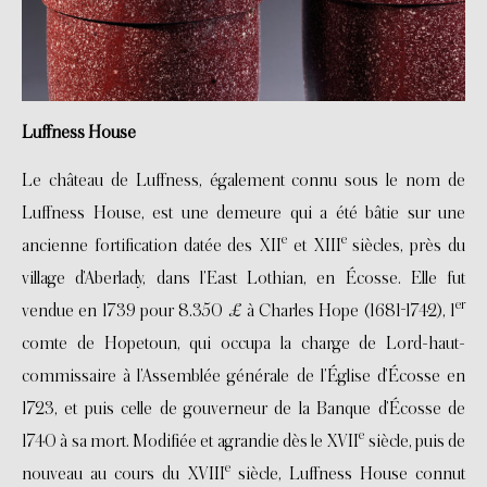
Luffness House
Le château de Luffness, également connu sous le nom de
Luffness House, est une demeure qui a été bâtie sur une
e
e
ancienne fortification datée des XII
et XIII
siècles, près du
village d’Aberlady, dans l’East Lothian, en Écosse. Elle fut
er
vendue en 1739 pour 8.350 £ à Charles Hope (1681-1742), 1
comte de Hopetoun, qui occupa la charge de Lord-haut-
commissaire à l’Assemblée générale de l’Église d’Écosse en
1723, et puis celle de gouverneur de la Banque d’Écosse de
e
1740 à sa mort. Modifiée et agrandie dès le XVII
siècle, puis de
e
nouveau au cours du XVIII
siècle, Luffness House connut