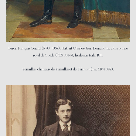
Baron François Gérard (1770–1837), Portrait Charles-Jean Bernadotte, alors prince
royal de Suède (1753-1844), huile sur toile, 1811.
Versailles, châteaux de Versailles et de Trianon (inv. MV4897).