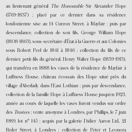
au lieutenant général
The Honourable
Sir Alexander Hope
(1769-1837) ; placé par ce dernier dans sa résidence
londonienne sise au 14 Curzon Street, à Mayfair ; puis par
descendance, collection de son fils, George William Hope
(1808-1863), sous-secrétaire d’État à la Guerre et aux Colonies
sous Robert Peel de 1841 à 1846 ; collection du fils de ce
dernier, petit-fils du général, Henry Walter Hope (1839-1913),
qui transféra en 1888 les vases de la résidence de Mayfair à
Luffness House, château écossais des Hope situé près du
village d’Aberlady, dans l’East Lothian ; puis par descendance,
collection de la famille Hope à Luffness House jusqu’en 1923,
année au cours de laquelle les vases furent vendus sur ordre
des
Trustees
; vente anonyme à Londres, par Phillips, le 7 juin
1989, lot n° 145 ; acquis par la galerie Didier Aaron Ltd., 21
Ryder Street, à Londres ; collection de Peter et Leonora