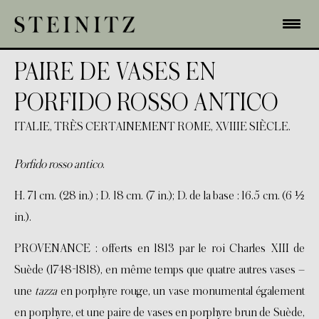
PAIRE DE VASES EN
PORFIDO ROSSO ANTICO
ITALIE, TRÈS CERTAINEMENT ROME, XVIIIE SIÈCLE.
Porfido rosso antico
.
H. 71 cm. (28 in.) ; D. 18 cm. (7 in.); D. de la base : 16.5 cm. (6 ½
in.).
PROVENANCE : offerts en 1813 par le roi Charles XIII de
Suède (1748-1818), en même temps que quatre autres vases –
une
tazza
en porphyre rouge, un vase monumental également
en porphyre, et une paire de vases en porphyre brun de Suède,