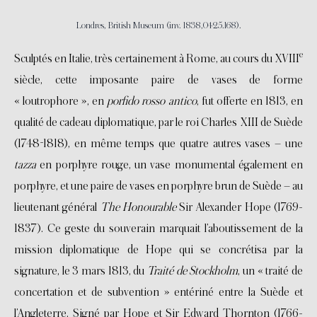
Londres, British Museum (inv. 1838,0425.168).
e
Sculptés en Italie, très certainement à Rome, au cours du XVIII
siècle, cette imposante paire de vases de forme
« loutrophore », en
porfido rosso antico
, fut offerte en 1813, en
qualité de cadeau diplomatique, par le roi Charles XIII de Suède
(1748-1818), en même temps que quatre autres vases – une
tazza
en porphyre rouge, un vase monumental également en
porphyre, et une paire de vases en porphyre brun de Suède – au
lieutenant général
The Honourable
Sir Alexander Hope (1769-
1837). Ce geste du souverain marquait l’aboutissement de la
mission diplomatique de Hope qui se concrétisa par la
signature, le 3 mars 1813, du
Traité de Stockholm
, un « traité de
concertation et de subvention » entériné entre la Suède et
l’Angleterre. Signé par Hope et Sir Edward Thornton (1766-