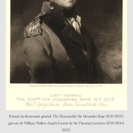
Portrait du lieutenant général
The Honourable
Sir Alexander Hope (1769-1837),
gravure de William Walker, d’après l’œuvre de Sir Thomas Lawrence (1769-1830),
1825.