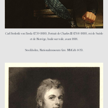
Carl Frederik von Breda (1759-1818), Portrait de Charles III (1748-1818), roi de Suède
et de Norvège, huile sur toile, avant 1818.
Stockholm, Nationalmuseum (inv. NMGrh 403).