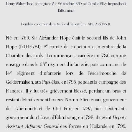
Henry Walter Hope, photographié le 26 octobre 1860 par Camille Silvy, impression à
l’albumine.
Londres, collection de la National Gallery (inv. NPG Ax50930).
Né en 1769, Sir Alexander Hope était le second fils de John
e
Hope (1704-1781), 2
comte de Hopetoun et membre de la
Chambre des lords. Il commença sa carrière en 1786 comme
e
enseigne dans le 63
régiment d’infanterie, puis commanda le
e
14
régiment d’infanterie lors de l’escarmouche de
Geldermalsen, aux Pays-Bas, en 1795, pendant la campagne des
Flandres. Il y fut très grièvement blessé, perdant un bras et
restant définitivement boiteux. Nommé lieutenant-gouverneur
de Tynemouth et de Cliff Fort en 1797, puis lieutenant-
gouverneur du château d’Édimbourg en 1798, il devint
Deputy
Assistant Adjutant General
des forces en Hollande en 1799,