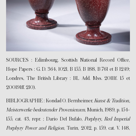
SOURCES : Edimbourg, Scottish National Record Office,
Hope Papers : G. D. 364, 1021, B 155, B 188, B 761 et B 1249;
Londres, The British Library : BL Add. Mss. 20111f. 15 et
200191ff. 210).
BIBLIOGRAPHIE : Kondad O. Bernheimer,
Kunst & Tradition,
Meisterwerke bedeutender Provenienzen
, Munich, 1989, p. 154-
155, cat. 43, repr. ; Dario Del Bufalo,
Porphyry, Red Imperial
Porphyry Power and Religion
, Turin, 2012, p. 159, cat. V. 148,