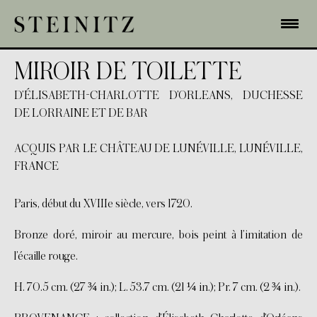
MIROIR DE TOILETTE
D’ÉLISABETH-CHARLOTTE D’ORLEANS, DUCHESSE
DE LORRAINE ET DE BAR
ACQUIS PAR LE CHÂTEAU DE LUNÉVILLE, LUNÉVILLE,
FRANCE
Paris, début du XVIIIe siècle, vers 1720.
Bronze doré, miroir au mercure, bois peint à l’imitation de
l’écaille rouge.
H. 70.5 cm. (27 ¾ in.); L. 53.7 cm. (21 ¼ in.); Pr. 7 cm. (2 ¾ in.).