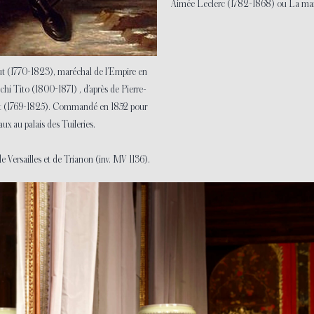
Aimée Leclerc (1782-1868) ou La maréc
ut (1770-1823), maréchal de l’Empire en
hi Tito (1800-1871) , d’après de Pierre-
t (1769-1825). Commandé en 1852 pour
ux au palais des Tuileries.
e Versailles et de Trianon (inv. MV 1136).