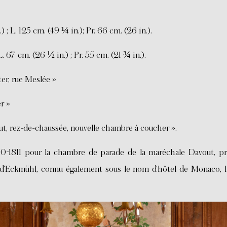
 ; L. 125 cm. (49 ¼ in.); Pr. 66 cm. (26 in.).
L. 67 cm. (26 ½ in.) ; Pr. 55 cm. (21 ¾ in.).
r, rue Meslée »
r »
 rez-de-chaussée, nouvelle chambre à coucher ».
-1811 pour la chambre de parade de la maréchale Davout, pr
el d’Eckmühl, connu également sous le nom d’hôtel de Monaco, 