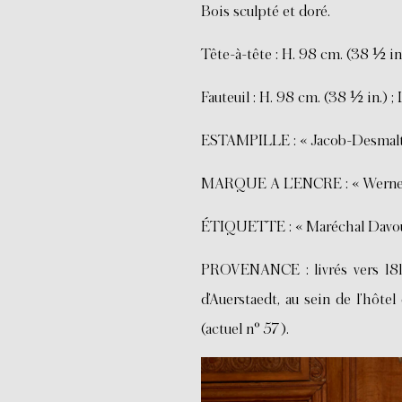
Bois sculpté et doré.
Tête-à-tête : H. 98 cm. (38 ½ in.)
Fauteuil : H. 98 cm. (38 ½ in.) ; 
ESTAMPILLE : « Jacob-Desmalte
MARQUE A L’ENCRE : « Werne
ÉTIQUETTE : « Maréchal Davout,
PROVENANCE : livrés vers 1810
d’Auerstaedt, au sein de l’hôt
(actuel n° 57).