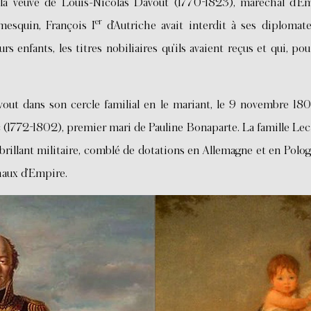
la veuve de Louis-Nicolas Davout (1770-1823), maréchal d’E
er
 mesquin, François I
d’Autriche avait interdit à ses diplomat
rs enfants, les titres nobiliaires qu’ils avaient reçus et qui, pou
vout dans son cercle familial en le mariant, le 9 novembre 180
(1772-1802), premier mari de Pauline Bonaparte. La famille Lecle
brillant militaire, comblé de dotations en Allemagne et en Pologn
haux d’Empire.