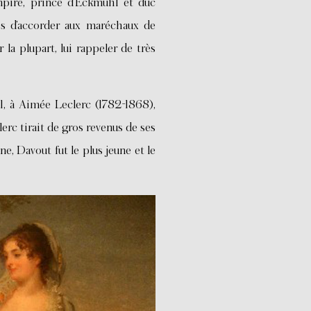
mpire, prince d’Eckmühl et duc
es d’accorder aux maréchaux de
r la plupart, lui rappeler de très
1, à Aimée Leclerc (1782-1868),
rc tirait de gros revenus de ses
e, Davout fut le plus jeune et le