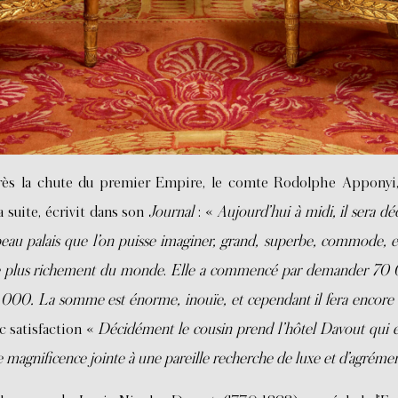
rès la chute du premier Empire, le comte Rodolphe Apponyi,
a suite, écrivit dans son
Journal
: «
Aujourd’hui à midi, il sera dé
beau palais que l’on puisse imaginer, grand, superbe, commode, et
e plus richement du monde
.
Elle a commencé par demander 70 00
00. La somme est énorme, inouïe, et cependant il fera encore une
ec satisfaction «
Décidément le cousin prend l’hôtel Davout qui es
e magnificence jointe à une pareille recherche de luxe et d’agréme