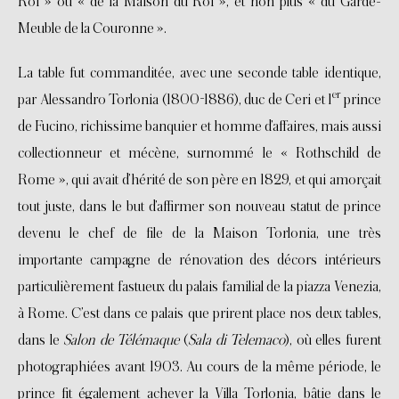
Roi » ou « de la Maison du Roi », et non plus « du Garde-
Meuble de la Couronne ».
La table fut commanditée, avec une seconde table identique,
er
par Alessandro Torlonia (1800-1886), duc de Ceri et 1
prince
de Fucino, richissime banquier et homme d’affaires, mais aussi
collectionneur et mécène, surnommé le « Rothschild de
Rome », qui avait d’hérité de son père en 1829, et qui amorçait
tout juste, dans le but d’affirmer son nouveau statut de prince
devenu le chef de file de la Maison Torlonia, une très
importante campagne de rénovation des décors intérieurs
particulièrement fastueux du palais familial de la piazza Venezia,
à Rome. C’est dans ce palais que prirent place nos deux tables,
dans le
Salon de Télémaque
(
Sala di Telemaco
), où elles furent
photographiées avant 1903. Au cours de la même période, le
prince fit également achever la Villa Torlonia, bâtie dans le