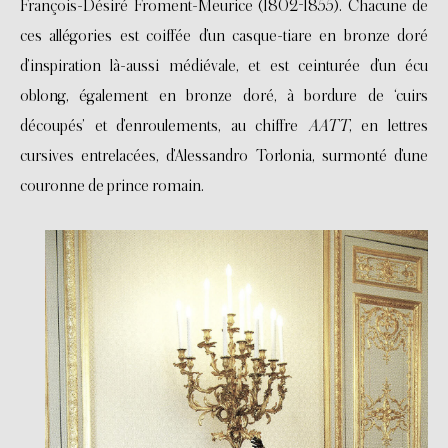
François-Désiré Froment-Meurice (1802-1855). Chacune de
ces allégories est coiffée d’un casque-tiare en bronze doré
d’inspiration là-aussi médiévale, et est ceinturée d’un écu
oblong, également en bronze doré, à bordure de ‘cuirs
découpés’ et d’enroulements, au chiffre
AATT
, en lettres
cursives entrelacées, d’Alessandro Torlonia, surmonté d’une
couronne de prince romain.