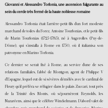
Giovanni et Alessandro Torlonia, une ascension fulgurante au
sein du cercle très fermé de la haute noblesse romaine
Alessandro Torlonia était l’arrière-petit-fils d’un fort modeste
marchand de toiles du Forez, Antoine Tourlonias, et le petit-fils
de Marin Tourlonias (1725-1785), né à Augerolles (Puy-de-
Dôme), qui s’installa à Rome en 1750, où il italianisa son
patronyme en Marino Torlonia.
Ce dernier se serait fixé à Rome, au service d’une de ses
relations familiales, l’abbé de Montgon, agent de Philippe V
d’Espagne, lequel eut de si sévères démêlés avec le cardinal de
Fleury qu’il préféra se réfugier dans le palais Zuccari, tout près
de la Trinité des Monts, où séjournèrent Reynolds, les
Nazaréens, ainsi que le célèbre Winckelmann. D’abord valet de