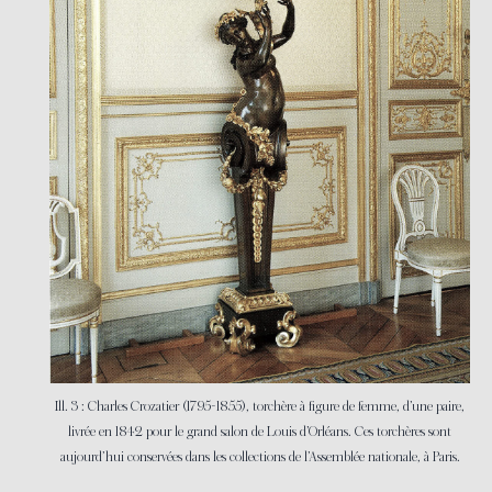
Ill. 3 : Charles Crozatier (1795-1855), torchère à figure de femme, d’une paire,
livrée en 1842 pour le grand salon de Louis d’Orléans. Ces torchères sont
aujourd’hui conservées dans les collections de l’Assemblée nationale, à Paris.