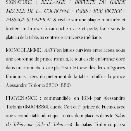
SIGNATURE :
BELLANGÉ
/
BREVETÉ DU GARDE
MEUBLE DE LA COURONNE
/
PARIS
/
RUE RICHER
/
PASSAGE SAUNIER N° 8
, visible sur une plaque moulurée et
brettée en bronze, à cartouche ovale et perlé, fixée sous le
plateau de la table, au centre de la traverse médiane.
MONOGRAMME :
AATT
en lettres cursives entrelacées, sous
une couronne de prince romain, le tout ciselé en bronze doré
dans un cartouche ovale placé sur le torse des deux allégories
féminines ailées du piètement de la table : chiffre du prince
Alessandro Torlonia (1800-1886).
PROVENANCE : commanditée en 1834 par Alessandro
er
Torlonia (1800-1886), duc de Ceri et 1
prince de Fucino, avec
une seconde table identique, toutes deux placées dans le
Salon
de Télémaque
(
Sala di Telemaco
) du palais Torlonia, piazza