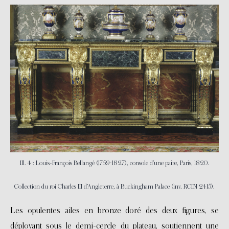
Ill. 4 : Louis-François Bellangé (1759-1827), console d’une paire, Paris, 1820.
Collection du roi Charles III d’Angleterre, à Buckingham Palace (inv. RCIN 2415).
Les opulentes ailes en bronze doré des deux figures, se
déployant sous le demi-cercle du plateau, soutiennent une