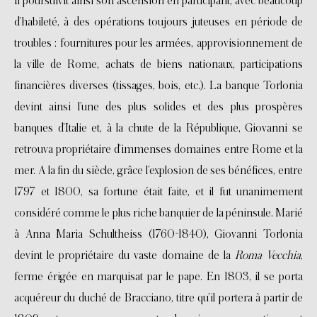
Il poursuivit ainsi son ascension en participant, avec beaucoup
d’habileté, à des opérations toujours juteuses en période de
troubles : fournitures pour les armées, approvisionnement de
la ville de Rome, achats de biens nationaux, participations
financières diverses (tissages, bois, etc.). La banque Torlonia
devint ainsi l’une des plus solides et des plus prospères
banques d’Italie et, à la chute de la République, Giovanni se
retrouva propriétaire d’immenses domaines entre Rome et la
mer. A la fin du siècle, grâce l’explosion de ses bénéfices, entre
1797 et 1800, sa fortune était faite, et il fut unanimement
considéré comme le plus riche banquier de la péninsule. Marié
à Anna Maria Schultheiss (1760-1840), Giovanni Torlonia
devint le propriétaire du vaste domaine de la
Roma Vecchia
,
ferme érigée en marquisat par le pape. En 1803, il se porta
acquéreur du duché de Bracciano, titre qu’il portera à partir de