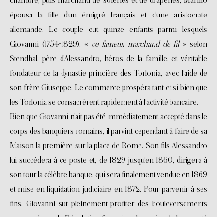
chambre, puis marchand de soieries et de draperies, Marino
épousa la fille d’un émigré français et d’une aristocrate
allemande. Le couple eut quinze enfants parmi lesquels
Giovanni (1754-1829), «
ce fameux marchand de fil
» selon
Stendhal, père d’Alessandro, héros de la famille, et véritable
fondateur de la dynastie princière des Torlonia, avec l’aide de
son frère Giuseppe. Le commerce prospéra tant et si bien que
les Torlonia se consacrèrent rapidement à l’activité bancaire.
Bien que Giovanni n’ait pas été immédiatement accepté dans le
corps des banquiers romains, il parvint cependant à faire de sa
Maison la première sur la place de Rome. Son fils Alessandro
lui succédera à ce poste et, de 1829 jusqu’en 1860, dirigera à
son tour la célèbre banque, qui sera finalement vendue en 1869
et mise en liquidation judiciaire en 1872. Pour parvenir à ses
fins, Giovanni sut pleinement profiter des bouleversements