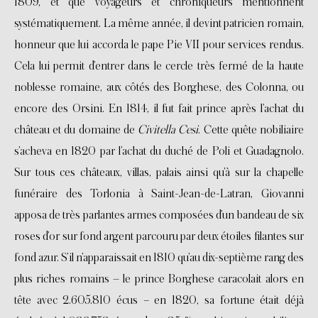
1809, et que voyageurs et chroniqueurs mentionnent
systématiquement. La même année, il devint patricien romain,
honneur que lui accorda le pape Pie VII pour services rendus.
Cela lui permit d’entrer dans le cercle très fermé de la haute
noblesse romaine, aux côtés des Borghese, des Colonna, ou
encore des Orsini. En 1814, il fut fait prince après l’achat du
château et du domaine de
Civitella Cesi
. Cette quête nobiliaire
s’acheva en 1820 par l’achat du duché de Poli et Guadagnolo.
Sur tous ces châteaux, villas, palais ainsi qu’à sur la chapelle
funéraire des Torlonia à Saint-Jean-de-Latran, Giovanni
apposa de très parlantes armes composées d’un bandeau de six
roses d’or sur fond argent parcouru par deux étoiles filantes sur
fond azur. S’il n’apparaissait en 1810 qu’au dix-septième rang des
plus riches romains – le prince Borghese caracolait alors en
tête avec 2.605.810 écus − en 1820, sa fortune était déjà