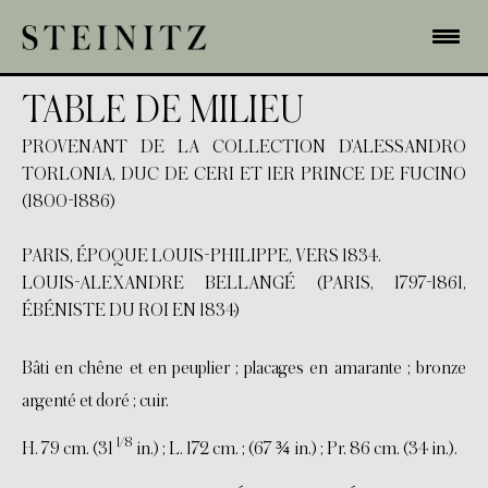
TABLE DE MILIEU
PROVENANT DE LA COLLECTION D’ALESSANDRO
TORLONIA, DUC DE CERI ET 1ER PRINCE DE FUCINO
(1800-1886)
PARIS, ÉPOQUE LOUIS-PHILIPPE, VERS 1834.
LOUIS-ALEXANDRE BELLANGÉ (PARIS, 1797-1861,
ÉBÉNISTE DU ROI EN 1834)
Bâti en chêne et en peuplier ; placages en amarante ; bronze
argenté et doré ; cuir.
1/8
H. 79 cm. (31
in.) ; L. 172 cm. ; (67 ¾ in.) ; Pr. 86 cm. (34 in.).